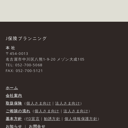
J保険プランニング
本 社
〒454-0013
名古屋市中川区八熊1-9-20 メゾン大成105
TEL: 052-700-5068
FAX: 052-700-5121
ホーム
会社案内
取扱保険
（
個人さま向け
｜
法人さま向け
）
ご相談の流れ
（
個人さま向け
｜
法人さま向け
）
基本方針
（
FD宣言
｜
勧誘方針
｜
個人情報保護方針
）
お知らせ
｜
お問合せ